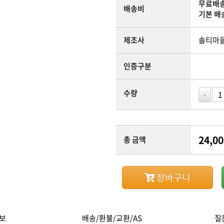
무료배
배송비
기본 배
제조사
솔티마
인증구분
수량
-
24,00
총 금액
장바구니
보
배송/환불/교환/AS
질