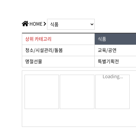
가치플러스
교육/공연
전산/전자
가치플러스
HOME
상위 카테고리
식품
청소/시설관리/돌봄
교육/공연
명절선물
특별기획전
Loading...