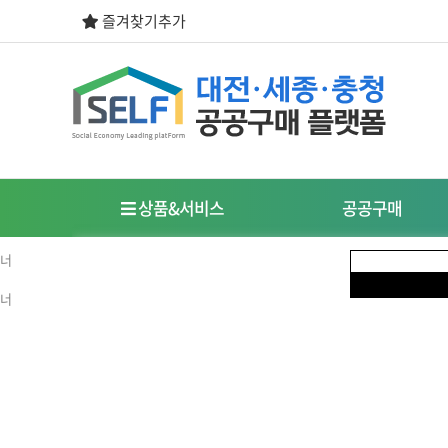
즐겨찾기추가
상품&서비스
공공구매
우선구매제도
사회적경제기업이란?
식품
도시락/케