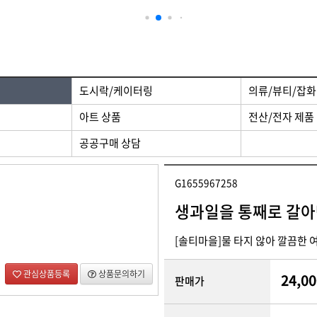
 제품
디자인/인쇄
도시락/케이터링
의류/뷰티/잡화
아트 상품
전산/전자 제품
공공구매 상담
G1655967258
생과일을 통째로 갈아만
[솔티마을]물 타지 않아 깔끔한 
관심상품등록
상품문의하기
24,00
판매가