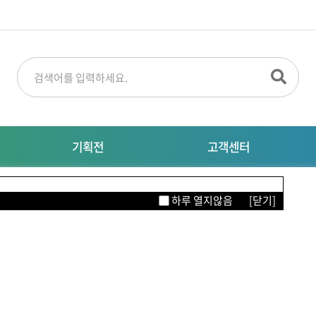
기획전
고객센터
명절선물
공지사항
M
하루 열지않음
[닫기]
특별기획전
대량주문문의
자주묻는질문
이터링
의류/뷰티/잡화
생활