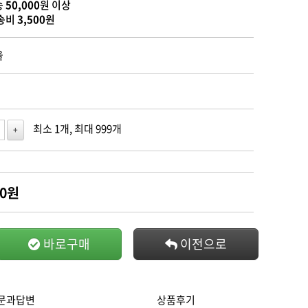
송
50,000
원 이상
송비
3,500
원
을
최소 1개, 최대 999개
+
0
원
바로구매
이전으로
문과답변
상품후기