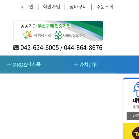
로그인
|
회원가입
|
장바구니
|
주문조회
042-624-6005 / 044-864-8676
MRO&판촉물
가치한입
RO&판촉물
가치한입
대
/주방/가구
청소/시설관리/돌봄
상
바