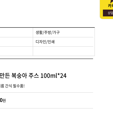
카
명절선물
사회적경제기업소개
상
생활/주방/가구
디자인/인쇄
든 복숭아 주스 100ml*24
여름 간식 필수품!
0
원