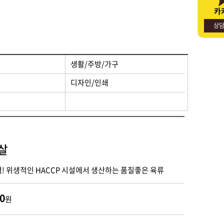
카
명절선물
사회적경제기업소개
상
생활/주방/가구
디자인/인쇄
살
격! 위생적인 HACCP 시설에서 생산하는 품질좋은 육류
0
원