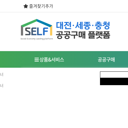
즐겨찾기추가
상품&서비스
공공구매
우선구매제도
사회적경제기업이란?
식품
도시락/케