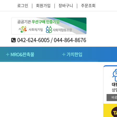
로그인
|
회원가입
|
장바구니
|
주문조회
042-624-6005 / 044-864-8676
MRO&판촉물
가치한입
RO&판촉물
가치한입
대
/주방/가구
청소/시설관리/돌봄
상
바