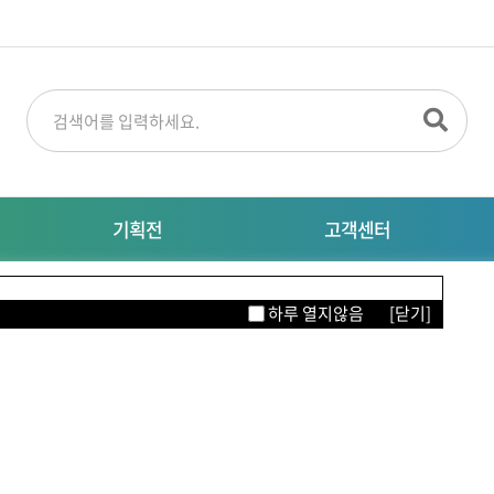
기획전
고객센터
명절선물
공지사항
M
하루 열지않음
[닫기]
특별기획전
대량주문문의
자주묻는질문
이터링
의류/뷰티/잡화
생활