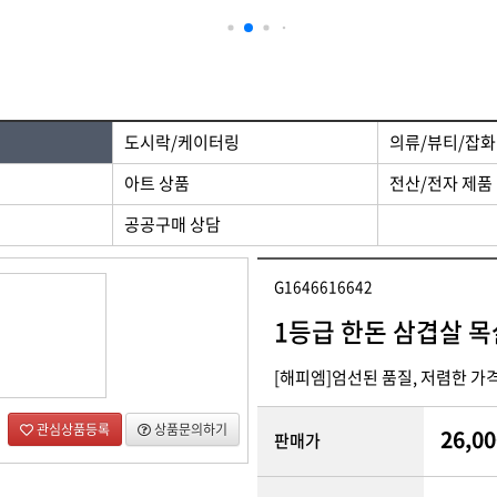
 제품
디자인/인쇄
도시락/케이터링
의류/뷰티/잡화
아트 상품
전산/전자 제품
공공구매 상담
G1646616642
1등급 한돈 삼겹살 목
[해피엠]엄선된 품질, 저렴한 가
관심상품등록
상품문의하기
26,00
판매가