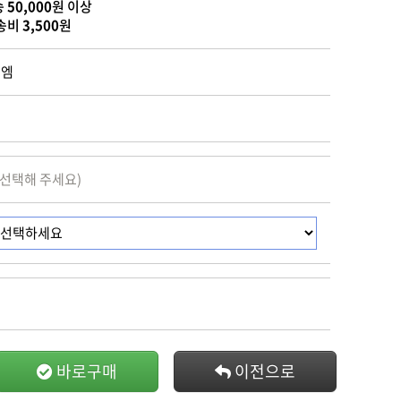
송
50,000
원 이상
송비
3,500
원
피엠
 선택해 주세요)
바로구매
이전으로