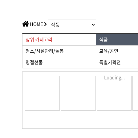
가치플러스
교육/공연
전산/전자
가치플러스
HOME
상위 카테고리
식품
청소/시설관리/돌봄
교육/공연
명절선물
특별기획전
Loading...