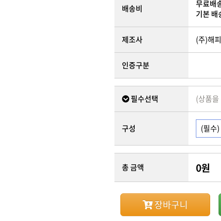
무료배
배송비
기본 배
제조사
(주)해
인증구분
필수선택
(상품을
구성
0
원
총 금액
장바구니