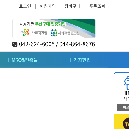
로그인
|
회원가입
|
장바구니
|
주문조회
042-624-6005 / 044-864-8676
MRO&판촉물
가치한입
RO&판촉물
가치한입
대
/주방/가구
청소/시설관리/돌봄
상
바