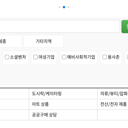
 제품
디자인/인쇄
세종
기타지역
소셜벤처
여성기업
예비사회적기업
용사촌
도시락/케이터링
의류/뷰티/잡화
아트 상품
전산/전자 제품
공공구매 상담