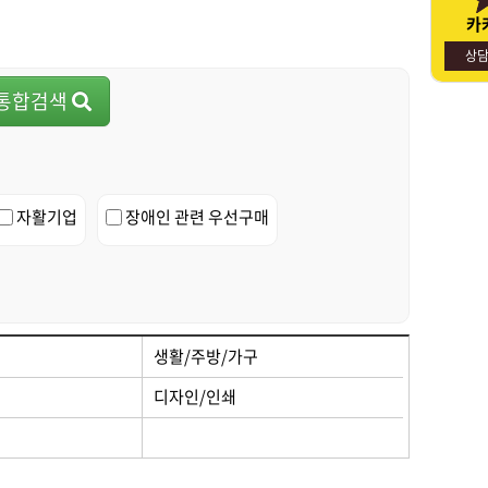
카
명절선물
사회적경제기업소개
상
통합검색
자활기업
장애인 관련 우선구매
생활/주방/가구
디자인/인쇄