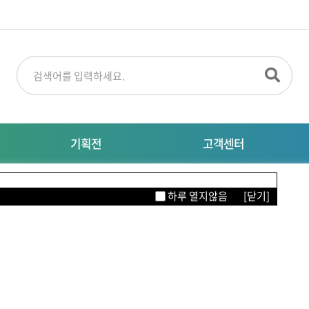
기획전
고객센터
명절선물
공지사항
M
하루 열지않음
[닫기]
특별기획전
대량주문문의
자주묻는질문
이터링
의류/뷰티/잡화
생활