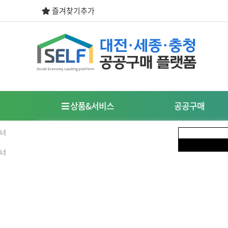
즐겨찾기추가
상품&서비스
공공구매
우선구매제도
사회적경제기업이란?
식품
도시락/케