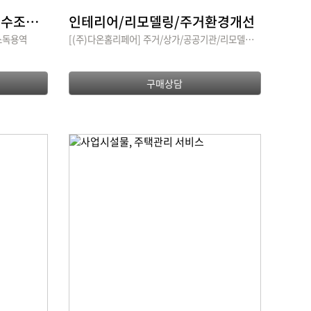
위생관리용역,방역소독,저수조청소,경비업
인테리어/리모델링/주거환경개선
 소독용역
[(주)다온홈리페어] 주거/상가/공공기관/리모델링 전문기업
구매상담