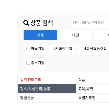
가치플러스
교육/공연
전산/전자
가치플러스
상품 검색
전체
대전
마을기업
사회적기업
사회적협동조합
중소기업
상위 카테고리
식품
청소/시설관리/돌봄
교육/공연
명절선물
특별기획전