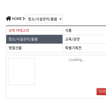
가치플러스
교육/공연
전산/전자 제품
가치플러스
HOME
상위 카테고리
식품
청소/시설관리/돌봄
교육/공연
명절선물
특별기획전
Loading...
관