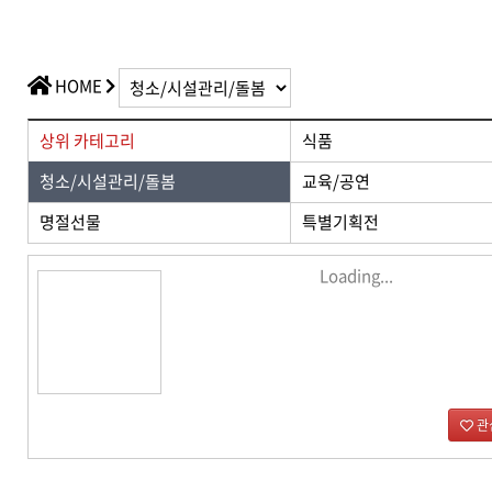
가치플러스
교육/공연
전산/전자 제품
가치플러스
HOME
상위 카테고리
식품
청소/시설관리/돌봄
교육/공연
명절선물
특별기획전
Loading...
관