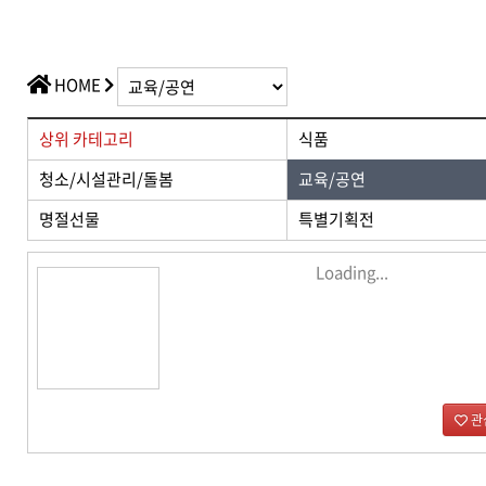
가치플러스
교육/공연
전산/전자 제품
가치플러스
HOME
상위 카테고리
식품
청소/시설관리/돌봄
교육/공연
명절선물
특별기획전
Loading...
관